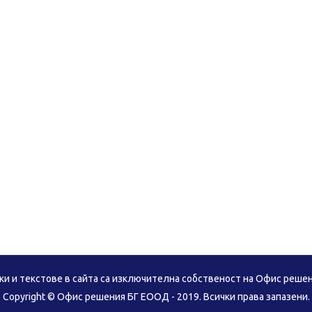
& text
tellus. Donec a purus vehicula, fringilla ligula ac, posuere
is sollicitudin purus. Praesent euismod volutpat rhoncus.
ки и текстове в сайта са изключителна собственост на Офис реше
Copyright © Офис решения БГ ЕООД - 2019. Всички права запазени.