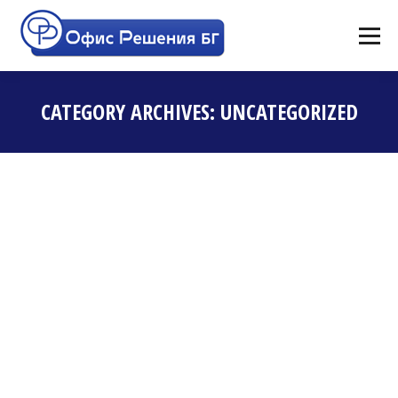
CATEGORY ARCHIVES:
UNCATEGORIZED
You are here:
Hello world!
Uncategorized
By
admin
май 18, 2018
Welcome to WordPress. This is your first post.
Edit or delete it, then start writing!